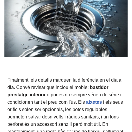
Finalment, els detalls marquen la diferència en el dia a
dia. Convé revisar què inclou el moble:
bastidor
,
prestatge inferior
o portes no sempre vénen de sèrie i
condicionen tant el preu com l'ús. Els
aixetes
i els seus
orificis solen ser opcionals, les potes regulables
permeten salvar desnivells i ràdios sanitaris, i un fons
perforat és un accessori senzill però molt útil. En
manteniment, una regla bàsica: res de lleixiu, salfumant