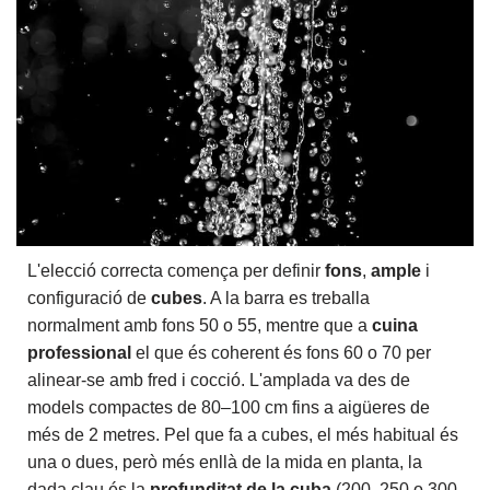
L'elecció correcta comença per definir
fons
,
ample
i
configuració de
cubes
. A la barra es treballa
normalment amb fons 50 o 55, mentre que a
cuina
professional
el que és coherent és fons 60 o 70 per
alinear-se amb fred i cocció. L'amplada va des de
models compactes de 80–100 cm fins a aigüeres de
més de 2 metres. Pel que fa a cubes, el més habitual és
una o dues, però més enllà de la mida en planta, la
dada clau és la
profunditat de la cuba
(200, 250 o 300