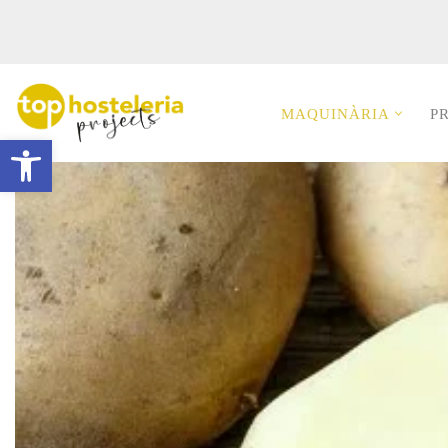
Omet
al
contingut
MAQUINÀRIA
P
Obre la barra d'eines