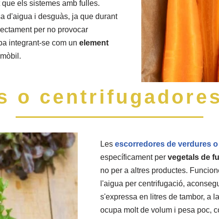
t que els sistemes amb fulles.
sa d'aigua i desguàs, ja que durant
orrectament per no provocar
ba integrant-se com un
element
mòbil.
s o centrifugadores
Les
escorredores de verdures o
específicament per
vegetals de fu
no per a altres productes. Funcione
l'aigua per centrifugació, aconse
s'expressa en litres de tambor, a l
ocupa molt de volum i pesa poc, c