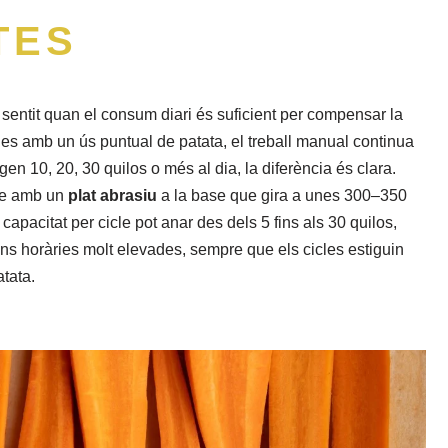
TES
sentit quan el consum diari és suficient per compensar la
ines amb un ús puntual de patata, el treball manual continua
n 10, 20, 30 quilos o més al dia, la diferència és clara.
dre amb un
plat abrasiu
a la base que gira a unes 300–350
 capacitat per cicle pot anar des dels 5 fins als 30 quilos,
ns horàries molt elevades, sempre que els cicles estiguin
atata.