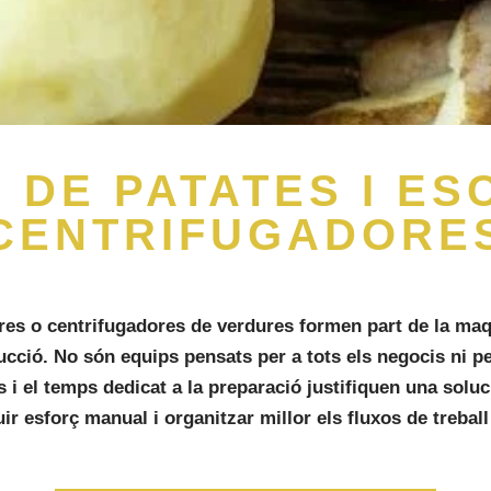
 DE PATATES I ES
CENTRIFUGADORE
ores o
centrifugadores de verdures
formen part de la maq
ció. No són equips pensats per a tots els negocis ni pe
es i el temps dedicat a la preparació justifiquen una so
uir esforç manual i organitzar millor els fluxos de treball