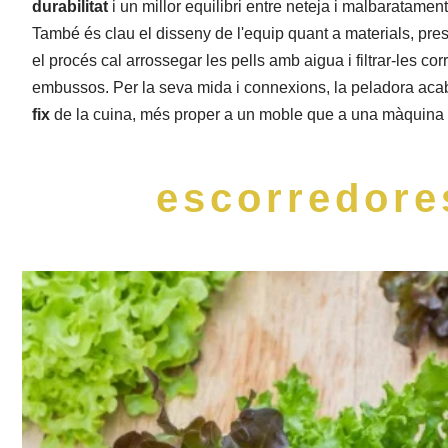
durabilitat
i un millor equilibri entre neteja i malbaratamen
També és clau el disseny de l'equip quant a materials, pre
el procés cal arrossegar les pells amb aigua i filtrar-les c
embussos. Per la seva mida i connexions, la peladora aca
fix
de la cuina, més proper a un moble que a una màquina 
escorredore