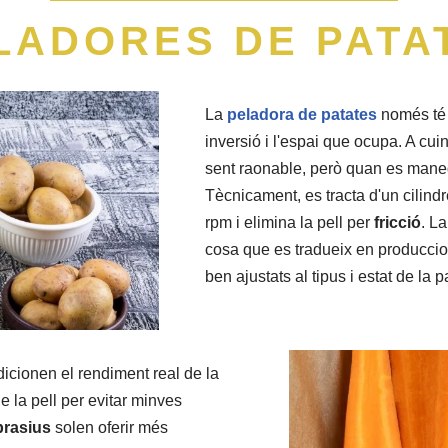
LADORES DE PATA
La
peladora de patates
només té 
inversió i l'espai que ocupa. A cu
sent raonable, però quan es manege
Tècnicament, es tracta d'un cilin
rpm i elimina la pell per
fricció
. La
cosa que es tradueix en produccio
ben ajustats al tipus i estat de la p
icionen el rendiment real de la
e la pell per evitar minves
brasius
solen oferir més