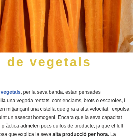
 de vegetals
 vegetals
, per la seva banda, estan pensades
lla
una vegada rentats, com enciams, brots o escaroles, i
n mitjançant una cistella que gira a alta velocitat i expulsa
guint un assecat homogeni. Encara que la seva capacitat
a pràctica admeten pocs quilos de producte, ja que el full
osa que explica la seva
alta producció per hora
. La