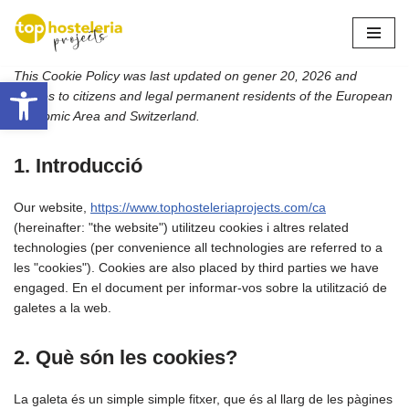
Omet
al
This Cookie Policy was last updated on gener 20, 2026 and
Obre la barra d'eines
contingut
applies to citizens and legal permanent residents of the European
Economic Area and Switzerland.
1. Introducció
Our website,
https://www.tophosteleriaprojects.com/ca
(hereinafter: "the website") utilitzeu cookies i altres related
technologies (per convenience all technologies are referred to a
les "cookies"). Cookies are also placed by third parties we have
engaged. En el document per informar-vos sobre la utilització de
galetes a la web.
2. Què són les cookies?
La galeta és un simple simple fitxer, que és al llarg de les pàgines