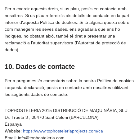
Per a exercir aquests drets, si us plau, posi's en contacte amb
nosaltres. Si us plau refereixi's als detalls de contacte en la part
inferior d'aquesta Política de dookies. Si té alguna queixa sobre
com manegem les seves dades, ens agradaria que ens ho
indiqués, no obstant això, també té dret a presentar una
reclamació a l'autoritat supervisora (l'Autoritat de protecció de
dades).
10. Dades de contacte
Per a preguntes i/o comentaris sobre la nostra Política de cookies
i aquesta declaració, posi's en contacte amb nosaltres utilitzant
les següents dades de contacte:
TOPHOSTELERIA 2015 DISTRIBUCIÓ DE MAQUINÀRIA, SLU
Dr. Trueta 3 , 08470 Sant Celoni (BARCELONA)
Espanya
Website:
https://www.tophosteleriaprojects.com/ca
Email:
info@
tophosteleria.com