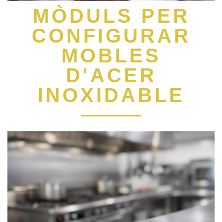
MÒDULS PER
CONFIGURAR
MOBLES
D'ACER
INOXIDABLE