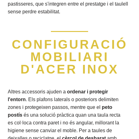
pastisseres, que s'integren entre el prestatge i el taulell
sense perdre estabilitat.
CONFIGURACIÓ
MOBILIARI
D'ACER INOX
Altres accessoris ajuden a
ordenar i protegir
l'entorn
. Els plafons laterals o posteriors delimiten
zones i protegeixen passos, mentre que el
peto
postís
és una solució pràctica quan una taula recta
es col·loca contra paret i no és angular, millorant la
higiene sense canviar el moble. Per a taules de
deixalles o reciclatge, el
cèrcol de desbarat
amb