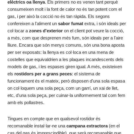
elèctrics oa llenya
. Els primers no es venen tant perquè
consumeixen molt i la font de calor no és tan potent com el
gas, i per això la cocció no és tan ràpida. Els segons
confereixen a l'aliment un
sabor fumat
extra, i són ideals per
col·locar a
zones d'exterior
on el client pot veure la cocció,
a més, com que desprenen més fum, són ideals per a l'aire
lliure. Encara que són menys comuns, són una bona aposta
per ser exposats: la llenya es col·loca en una mena de
costelles que equivaldrien a les plaques incandescents dels
models de gas, i les espases giren igual. A més, existeixen
els
rostidors per a grans peces
: el sistema de
funcionament és el mateix, però disposen d'una sola espasa
on col·loquem una sola peça, com un garrí, un xai de llet,
etc, d'una sola peça, per cuinar-la uniformement tal com fem
amb els pollastres.
Tingues en compte que en qualsevol rostidor és
recomanable instal·lar-ne una
campana extractora
(en el
cas del gas és imprescindible), que serà recomanable que