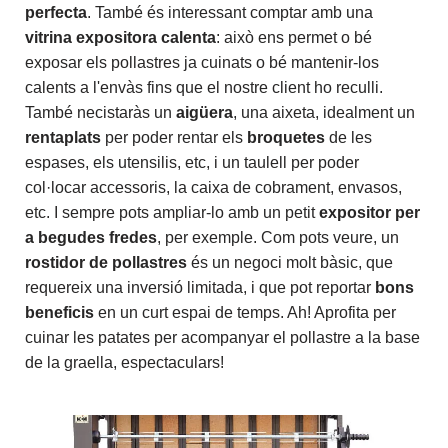
perfecta
. També és interessant comptar amb una
vitrina expositora calenta
: això ens permet o bé
exposar els pollastres ja cuinats o bé mantenir-los
calents a l'envàs fins que el nostre client ho reculli.
També necistaràs un
aigüera
, una aixeta, idealment un
rentaplats
per poder rentar els
broquetes
de les
espases, els utensilis, etc, i un taulell per poder
col·locar accessoris, la caixa de cobrament, envasos,
etc. I sempre pots ampliar-lo amb un petit
expositor per
a begudes fredes
, per exemple. Com pots veure, un
rostidor de pollastres
és un negoci molt bàsic, que
requereix una inversió limitada, i que pot reportar
bons
beneficis
en un curt espai de temps. Ah! Aprofita per
cuinar les patates per acompanyar el pollastre a la base
de la graella, espectaculars!