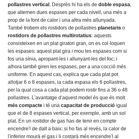
pollastres vertical
. Després hi ha els de
doble espasa
,
que alternen dues espases per cada nivell, una més a
prop de la font de calor i una altra més allunyada.
També trobem els rostidors de pollastres
planetaris
o
rostidors de pollastres multirotatius
: aquests
consisteixen en un plat giratori gran, on es col·loquen
les espases: aquest plat gira i mou les espases com si
fos una sínia, apropant-les i allunyant-les del foc; i
alhora també giren les espases, per a una cocció més
uniforme. En aquest cas, explica que cada plat pot
allotjar 6 o 8 espases, ia cada espasa els 6 pollastres,
per la qual cosa a cada plat podem rostir fins a 36 o 48
pollastres. L'avantatge d'aquest model és que és molt
més compacte
i té una
capacitat de producció
igual
que el de 8 espases vertical, per exemple, amb un sol
plat. En un rostidor de gas has de tenir en compte
encendre'l de dalt a baix: si ho fas al revés, la calor de
l'inferior mourà el gas i li costarà més encendre'l al