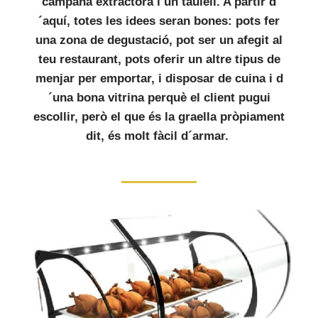
campana extractora i un taulell. A partir d
´aquí, totes les idees seran bones: pots fer
una zona de degustació, pot ser un afegit al
teu restaurant, pots oferir un altre tipus de
menjar per emportar, i disposar de cuina i d
´una bona vitrina perquè el client pugui
escollir, però el que és la graella pròpiament
dit, és molt fàcil d´armar.