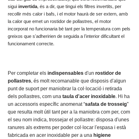
sigui
invertida
, és a dir, que tingui els filtres invertits, per
recollir més calor i bafs, i el motor haurà de ser extern, amb
la calor que emet un rostidor de pollastres, el motor
incorporat no funcionaria bé tant per la temperatura com pels
greixos que s'adheririen de seguida a l'interior dificultant el
funcionament correcte.
Per completar els
indispensables
d'un
rostidor de
pollastres
, és molt recomanable que disposis d'algun
punt de suport per maniobrar la col·locació i retirada
dels pollastres, com una
taula d'acer inoxidable
. Hi ha
un accessoris específic anomenat “
safata de trosseig
”
que resulta molt útil tant per a la maniobra com per, com
el seu nom indica, trossejar el pollastre: disposa d'unes
ranures als extrems per poder col·locar l'espasa i està
fabricada en acer inoxidable per a una
higiene