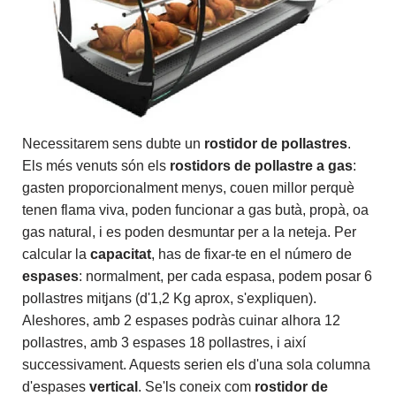
Necessitarem sens dubte un
rostidor de pollastres
.
Els més venuts són els
rostidors de pollastre a gas
:
gasten proporcionalment menys, couen millor perquè
tenen flama viva, poden funcionar a gas butà, propà, oa
gas natural, i es poden desmuntar per a la neteja. Per
calcular la
capacitat
, has de fixar-te en el número de
espases
: normalment, per cada espasa, podem posar 6
pollastres mitjans (d'1,2 Kg aprox, s'expliquen).
Aleshores, amb 2 espases podràs cuinar alhora 12
pollastres, amb 3 espases 18 pollastres, i així
successivament. Aquests serien els d'una sola columna
d'espases
vertical
. Se'ls coneix com
rostidor de